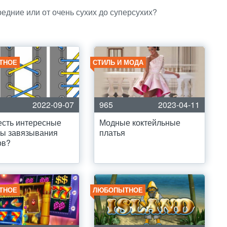
едние или от очень сухих до суперсухих?
ТНОЕ
СТИЛЬ И МОДА
2022-09-07
965
2023-04-11
есть интересные
Модные коктейльные
бы завязывания
платья
ов?
ТНОЕ
ЛЮБОПЫТНОЕ