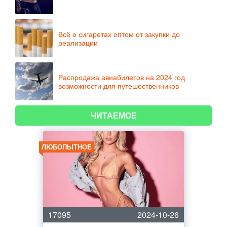
Всё о сигаретах оптом от закупки до
реализации
Распродажа авиабилетов на 2024 год
возможности для путешественников
ЧИТАЕМОЕ
ЛЮБОПЫТНОЕ
17095
2024-10-26