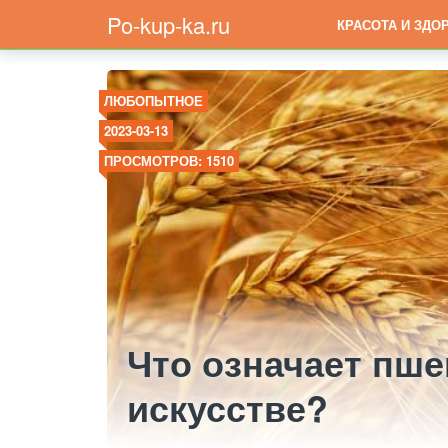
Po-kup-ka.ru
КРАСОТА И ЗДО
ЛЮБОПЫТНОЕ
2023-03-13
ПРОСМОТРОВ: 1510
Что означает пше
искусстве?