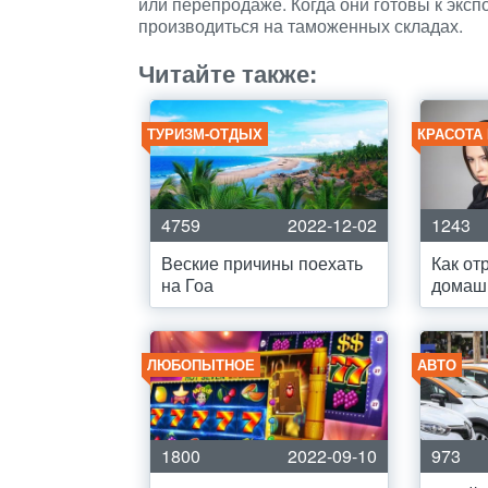
или перепродаже. Когда они готовы к экспо
производиться на таможенных складах.
Читайте также:
ТУРИЗМ-ОТДЫХ
КРАСОТА
4759
2022-12-02
1243
Веские причины поехать
Как от
на Гоа
домаш
ЛЮБОПЫТНОЕ
АВТО
1800
2022-09-10
973