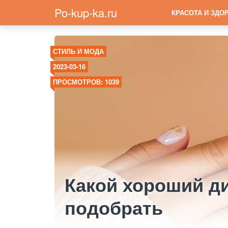
Po-kup-ka.ru
КРАСОТА И ЗДО
СТИЛЬ И МОДА
2023-03-16
ПРОСМОТРОВ: 1039
Какой хороший д
подобрать