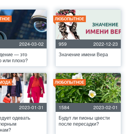
ТНОЕ
ЛЮБОПЫТНОЕ
2024-03-02
959
2022-12-23
дение — это
Значение имени Вера
 или плохо?
 МОДА
ЛЮБОПЫТНОЕ
2023-01-31
1584
2023-02-01
едует одевать
Будут ли пионы цвести
тюрным
после пересадки?
нам?