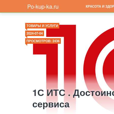
Po-kup-ka.ru
КРАСОТА И ЗДО
ТОВАРЫ И УСЛУГИ
2024-07-04
ПРОСМОТРОВ: 2436
1С ИТС . Достоин
сервиса