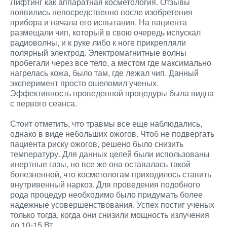
Лифтинг как аппаратная косметология. Отзывы
появились непосредственно после изобретения
прибора и начала его испытания. На пациента
размещали чип, который в свою очередь испускал
радиоволны, и к руке либо к ноге прикрепляли
полярный электрод. Электромагнитные волны
пробегали через все тело, а местом где максимально
нагрелась кожа, было там, где лежал чип. Данный
эксперимент просто ошеломил ученых.
Эффективность проведенной процедуры была видна
с первого сеанса.
Стоит отметить, что травмы все еще наблюдались,
однако в виде небольших ожогов. Чтоб не подвергать
пациента риску ожогов, решено было снизить
температуру. Для данных целей были использованы
инертные газы, но все же она оставалась такой
болезненной, что косметологам приходилось ставить
внутривенный наркоз. Для проведения подобного
рода процедур необходимо было придумать более
надежные усовершенствования. Успех постиг ученых
только тогда, когда они снизили мощность излучения
до 10-15 Вт.