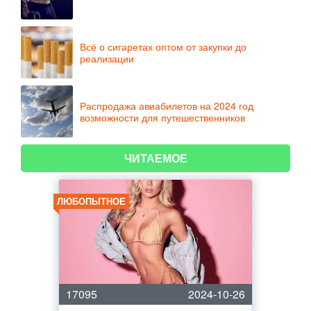
Всё о сигаретах оптом от закупки до
реализации
Распродажа авиабилетов на 2024 год
возможности для путешественников
ЧИТАЕМОЕ
ЛЮБОПЫТНОЕ
17095
2024-10-26