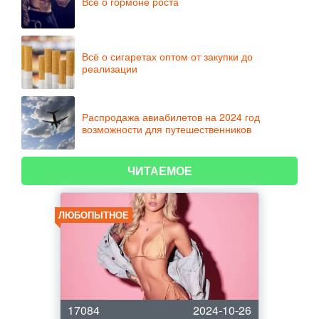
Всё о гормоне роста
Всё о сигаретах оптом от закупки до
реализации
Распродажа авиабилетов на 2024 год
возможности для путешественников
ЧИТАЕМОЕ
ЛЮБОПЫТНОЕ
17084
2024-10-26