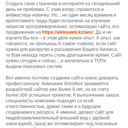
Создать свою страничку в интернете на сегодняшний
день не проблема. С этим впору справиться и
вебмастеру-новичку. Но…не один месяц времени и
кропотливого труда будет потрачено на изучение
нюансов программирования, оптимизации сайта, его
продвижения на
https://aleksweb.kz/seo/
. Да и не
изучите Вы все – в этом деле нужен опыт. А опыт, как
говорится, не пропьешь А самое главное, если сайт
нужен для раскрутки и расширения Вашего бизнеса,
то Вам некогда терять столь драгоценное время. Сайт
нужен сегодня и сейчас…и желательно в ТОПе
выдачи поисковых систем.
Вот именно поэтому создание сайта нужно доверять
профессионалу. Компания Artvolkov занимается
разработкой сайтов уже более 5 лет, на ее счету
более 300 успешных проектов. К выполнению заказа
специалисты компании подходят со всей
ответственностью, думая также и о будущем
создаваемого ресурса. А именно, делают сайт для
людей(привлекательный внешний вид с удобной
навигацией), сразу же оптимизируют под поисковые