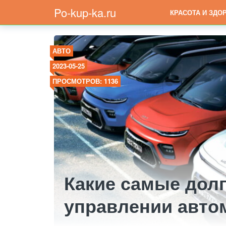
Po-kup-ka.ru
КРАСОТА И ЗДО
АВТО
2023-05-25
ПРОСМОТРОВ: 1136
Какие самые дол
управлении авто