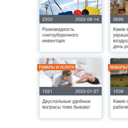
2303
2022-08-14
3699
Разновидность
Какие 
снегоуборочного
украш
инвентаря
возду
день 
ТОВАРЫ И УСЛУГИ
ЛЮБОПЫ
1021
2023-01-27
1039
Двуспальные удобные
Какие 
матрасы тоже бывают
рабоче