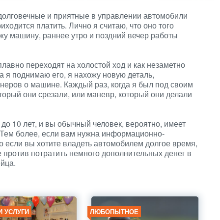
 долговечные и приятные в управлении автомобили
риходится платить. Лично я считаю, что оно того
ожу машину, раннее утро и поздний вечер работы
плавно переходят на холостой ход и как незаметно
а я поднимаю его, я нахожу новую деталь,
еров о машине. Каждый раз, когда я был под своим
торый они срезали, или маневр, который они делали
до 10 лет, и вы обычный человек, вероятно, имеет
 Тем более, если вам нужна информационно-
о если вы хотите владеть автомобилем долгое время,
е против потратить немного дополнительных денег в
йца.
И УСЛУГИ
ЛЮБОПЫТНОЕ