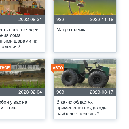
2022-08-31
982
2022-11-18
есть простые идеи
Макро съемка
ения дома
шными шарами на
рождения?
ТНОЕ
АВТО
2023-02-04
963
2023-03-17
обои у вас на
В каких областях
м столе
применения вездеходы
наиболее полезны?