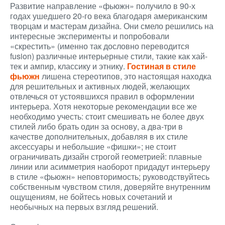
Развитие направление «фьюжн» получило в 90-х
годах ушедшего 20-го века благодаря американским
творцам и мастерам дизайна. Они смело решились на
интересные эксперименты и попробовали
«скрестить» (именно так дословно переводится
fusion) различные интерьерные стили, такие как хай-
тек и ампир, классику и этнику.
Гостиная в стиле
фьюжн
лишена стереотипов, это настоящая находка
для решительных и активных людей, желающих
отвлечься от устоявшихся правил в оформлении
интерьера. Хотя некоторые рекомендации все же
необходимо учесть: стоит смешивать не более двух
стилей либо брать один за основу, а два-три в
качестве дополнительных, добавляя в их стиле
аксессуары и небольшие «фишки»; не стоит
ограничивать дизайн строгой геометрией: плавные
линии или асимметрия наоборот придадут интерьеру
в стиле «фьюжн» неповторимость; руководствуйтесь
собственным чувством стиля, доверяйте внутренним
ощущениям, не бойтесь новых сочетаний и
необычных на первых взгляд решений.