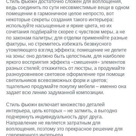
Стиль фьюжн достаточно сложен для воплощения,
ведь соединить по сути несовместимые вещи в одном
помещении в гармоничное целое непросто, вот
некоторые секреты создания такого интерьера:
используйте насыщенные и яркие цвета, но их
сочетания подбирайте скорее с чувством меры, а не
по законам палитры; для отделки применяйте разные
фактуры, но стремитесь избежать безвкусного
утомляющего взгляд эффекта; помещение не делите
на зоны: оно должно быть целостным, для наиболее
яркого восприятия эффекта «смешения» элементов
разных стилей; откажитесь от люстры, а продумайте
разноуровневое световое оформление при помощи
светильников всевозможных форм и цветов;
тщательно продумайте покупку мебели – именно она
задает всю линию задуманной композиции.
Стиль фьюжн включает множество деталей
интерьера, цель которых – не затмить, а выгодно
подчеркнуть индивидуальность друг друга.
Направление не является затратным для
воплощения, поэтому это прекрасное решение для
современного интерьера.